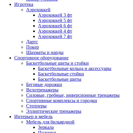
Игротека
Аэрохоккей
Аэрохоккей 3 фт
Аэрохоккей 5 фт
Аэрохоккей 6 фт
Аэрохоккей 4 фт
Аэрохоккей 7 фт
Дартс
Покер
Шахматы и нарды
Спортивное оборудование
Баскетбольные щиты и стойки
Баскетбольные кольца и аксессуары
Баскетбольные стойки
Баскетбольные щиты
Беговые дорожки
Велотренажеры
Силовые, гребные, инверсионные тренажеры
Спортивные комплексы и городки
Степперы
Эллиптические тренажеры
Интерьер и мебель
Мебель для бильярдной
Зеркала
Полочки