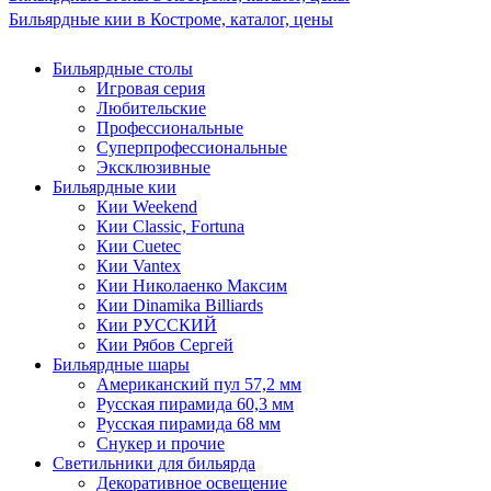
Бильярдные кии в Костроме, каталог, цены
Бильярдные столы
Игровая серия
Любительские
Профессиональные
Суперпрофессиональные
Эксклюзивные
Бильярдные кии
Кии Weekend
Кии Classic, Fortuna
Кии Cuetec
Кии Vantex
Кии Николаенко Максим
Кии Dinamika Billiards
Кии РУССКИЙ
Кии Рябов Сергей
Бильярдные шары
Американский пул 57,2 мм
Русская пирамида 60,3 мм
Русская пирамида 68 мм
Снукер и прочие
Светильники для бильярда
Декоративное освещение