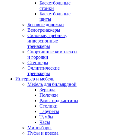
Баскетбольные
стойки
Баскетбольные
щиты
Беговые дорожки
Велотренажеры
Силовые, гребные,
инверсионные
тренажеры
Спортивные комплексы
и городки
Степперы
Эллиптические
тренажеры
Интерьер и мебель
Мебель для бильярдной
Зеркала
Полочки
Рамы под картины
Столики
Табуреты
Тумбы
Часы
Мини-бары
Пуфы и кресла