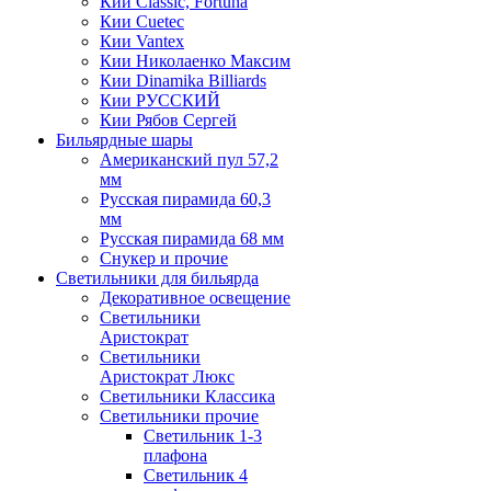
Кии Classic, Fortuna
Кии Cuetec
Кии Vantex
Кии Николаенко Максим
Кии Dinamika Billiards
Кии РУССКИЙ
Кии Рябов Сергей
Бильярдные шары
Американский пул 57,2
мм
Русская пирамида 60,3
мм
Русская пирамида 68 мм
Снукер и прочие
Светильники для бильярда
Декоративное освещение
Светильники
Аристократ
Светильники
Аристократ Люкс
Светильники Классика
Светильники прочие
Светильник 1-3
плафона
Светильник 4