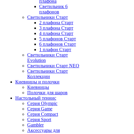
плафона
Светильник 6
плафонов
Светильники Старт
2 плафона Старт
3 плафона Старт
4 плафона Старт
5 плафонов Старт
6 плафонов Старт
1 плафон Старт
Светильники Старт
Evolution
Светильники Старт NEO
Светильники Старт
Коллекции
Киевницы и полочки
Киевницы
Полочки для шаров
Настольный теннис
Серия Olympic
Серия Game
Серия Compact
Серия Sport
Gambler
Аксессуары для