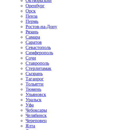
Октябрьский
Оренбург
Орск
Пенза
Пермь
Ростов-на-Дону
Рязань
Самара
Саратов
Севастополь
Симферополь
Сочи
Ставрополь
Стерлитамак
Сызрань
Таганрог
Тольятти
Тюмень
Ульяновск
Уральск
Уфа
Чебоксары
Челябинск
Череповец
Ялта