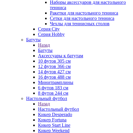
Наборы аксессуаров для настольного
тенниса
Ракетки для настольного тенниса
Сетки для настольного тенниса
Чехлы для теннисных столов
Серия City
Серия Hobby
Батуты
Назад
Батуты
Аксессуары к батутам
10 футов 305 см
12 футов 366 см
14 футов 427 см
16 футов 488 см
Минитрамплины
6 футов 183 см
8 футов 244 см
Настольный футбол
Назад
Настольный футбол
Кикер Desperado
Кикер Fortuna
Кикер Start Line
Кикер Weekend