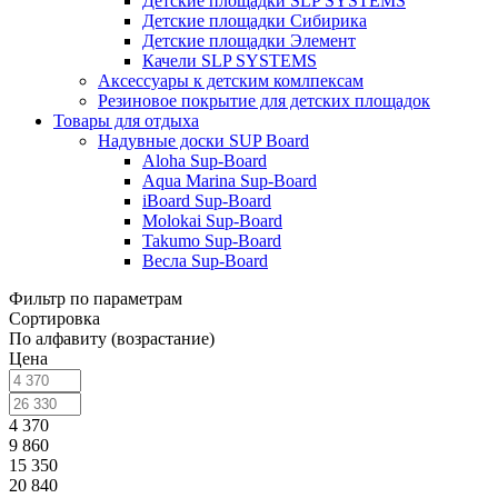
Детские площадки SLP SYSTEMS
Детские площадки Сибирика
Детские площадки Элемент
Качели SLP SYSTEMS
Аксессуары к детским комлпексам
Резиновое покрытие для детских площадок
Товары для отдыха
Надувные доски SUP Board
Aloha Sup-Board
Aqua Marina Sup-Board
iBoard Sup-Board
Molokai Sup-Board
Takumo Sup-Board
Весла Sup-Board
Фильтр по параметрам
Сортировка
По алфавиту (возрастание)
Цена
4 370
9 860
15 350
20 840