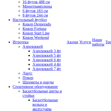
16 футов 488 см
Минитрамплины
6 футов 183 см
8 футов 244 см
Настольный футбол
Кикер Desperado
Кикер Fortuna
Кикер Start Line
Кикер Weekend
Наши
Игротека
Акции
Услуги
Тр
работы
Аэрохоккей
Аэрохоккей 3 фт
Аэрохоккей 5 фт
Аэрохоккей 6 фт
Аэрохоккей 4 фт
Аэрохоккей 7 фт
Дартс
Покер
Шахматы и нарды
Спортивное оборудование
Баскетбольные щиты и
стойки
Баскетбольные
кольца и
аксессуары