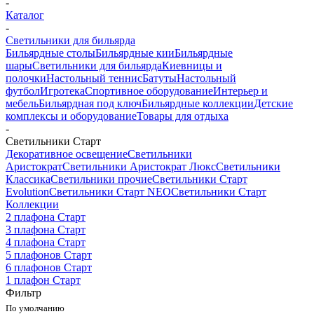
-
Каталог
-
Светильники для бильярда
Бильярдные столы
Бильярдные кии
Бильярдные
шары
Светильники для бильярда
Киевницы и
полочки
Настольный теннис
Батуты
Настольный
футбол
Игротека
Спортивное оборудование
Интерьер и
мебель
Бильярдная под ключ
Бильярдные коллекции
Детские
комплексы и оборудование
Товары для отдыха
-
Светильники Старт
Декоративное освещение
Светильники
Аристократ
Светильники Аристократ Люкс
Светильники
Классика
Светильники прочие
Светильники Старт
Evolution
Светильники Старт NEO
Светильники Старт
Коллекции
2 плафона Старт
3 плафона Старт
4 плафона Старт
5 плафонов Старт
6 плафонов Старт
1 плафон Старт
Фильтр
По умолчанию