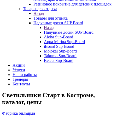
Резиновое покрытие для детских площадок
Товары для отдыха
Назад
Товары для отдыха
Надувные доски SUP Board
Назад
Надувные доски SUP Board
Aloha Sup-Board
Aqua Marina Sup-Board
iBoard Sup-Board
Molokai Sup-Board
Takumo Sup-Board
Весла Sup-Board
Акции
Услуги
Наши работы
Тренеры
Контакты
Светильники Старт в Костроме,
каталог, цены
Фабрика бильярда