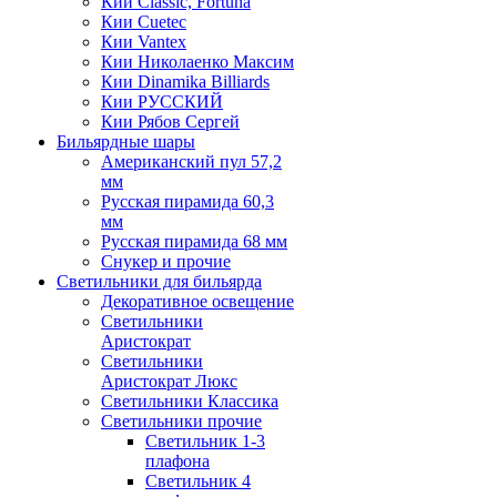
Кии Classic, Fortuna
Кии Cuetec
Кии Vantex
Кии Николаенко Максим
Кии Dinamika Billiards
Кии РУССКИЙ
Кии Рябов Сергей
Бильярдные шары
Американский пул 57,2
мм
Русская пирамида 60,3
мм
Русская пирамида 68 мм
Снукер и прочие
Светильники для бильярда
Декоративное освещение
Светильники
Аристократ
Светильники
Аристократ Люкс
Светильники Классика
Светильники прочие
Светильник 1-3
плафона
Светильник 4