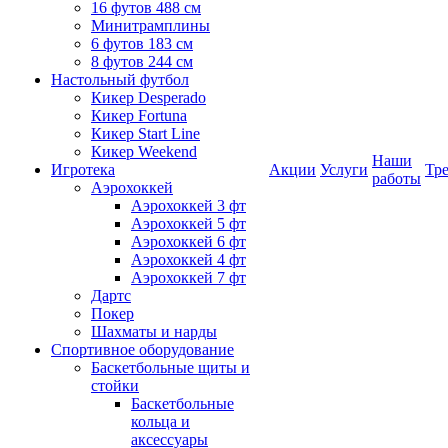
16 футов 488 см
Минитрамплины
6 футов 183 см
8 футов 244 см
Настольный футбол
Кикер Desperado
Кикер Fortuna
Кикер Start Line
Кикер Weekend
Наши
Игротека
Акции
Услуги
Тр
работы
Аэрохоккей
Аэрохоккей 3 фт
Аэрохоккей 5 фт
Аэрохоккей 6 фт
Аэрохоккей 4 фт
Аэрохоккей 7 фт
Дартс
Покер
Шахматы и нарды
Спортивное оборудование
Баскетбольные щиты и
стойки
Баскетбольные
кольца и
аксессуары