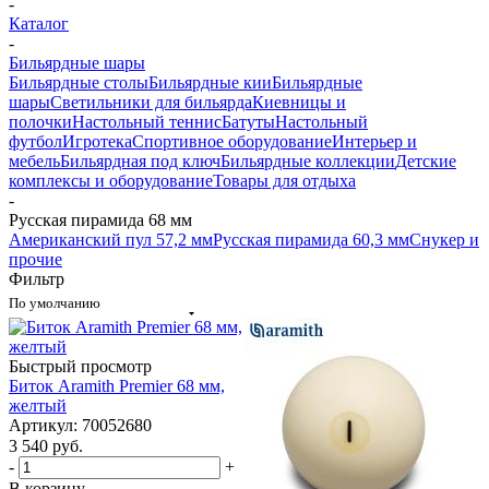
-
Каталог
-
Бильярдные шары
Бильярдные столы
Бильярдные кии
Бильярдные
шары
Светильники для бильярда
Киевницы и
полочки
Настольный теннис
Батуты
Настольный
футбол
Игротека
Спортивное оборудование
Интерьер и
мебель
Бильярдная под ключ
Бильярдные коллекции
Детские
комплексы и оборудование
Товары для отдыха
-
Русская пирамида 68 мм
Американский пул 57,2 мм
Русская пирамида 60,3 мм
Снукер и
прочие
Фильтр
По умолчанию
Быстрый просмотр
Биток Aramith Premier 68 мм,
желтый
Артикул: 70052680
3 540
руб.
-
+
В корзину