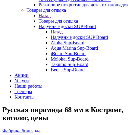
Резиновое покрытие для детских площадок
Товары для отдыха
Назад
Товары для отдыха
Надувные доски SUP Board
Назад
Надувные доски SUP Board
Aloha Sup-Board
Aqua Marina Sup-Board
iBoard Sup-Board
Molokai Sup-Board
Takumo Sup-Board
Весла Sup-Board
Акции
Услуги
Наши работы
Тренеры
Контакты
Русская пирамида 68 мм в Костроме,
каталог, цены
Фабрика бильярда