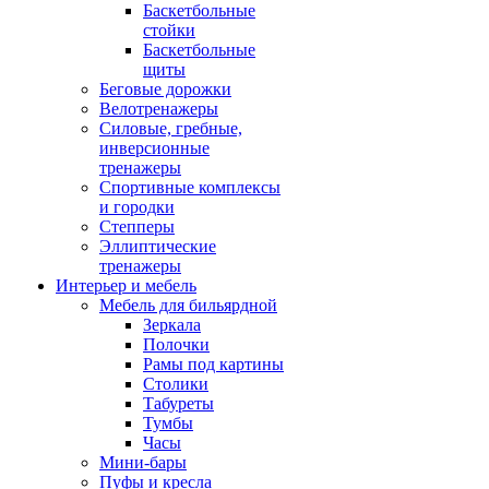
Баскетбольные
стойки
Баскетбольные
щиты
Беговые дорожки
Велотренажеры
Силовые, гребные,
инверсионные
тренажеры
Спортивные комплексы
и городки
Степперы
Эллиптические
тренажеры
Интерьер и мебель
Мебель для бильярдной
Зеркала
Полочки
Рамы под картины
Столики
Табуреты
Тумбы
Часы
Мини-бары
Пуфы и кресла