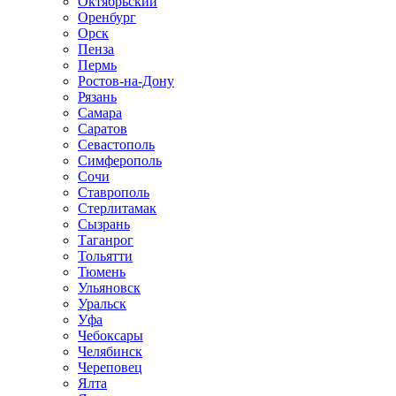
Октябрьский
Оренбург
Орск
Пенза
Пермь
Ростов-на-Дону
Рязань
Самара
Саратов
Севастополь
Симферополь
Сочи
Ставрополь
Стерлитамак
Сызрань
Таганрог
Тольятти
Тюмень
Ульяновск
Уральск
Уфа
Чебоксары
Челябинск
Череповец
Ялта