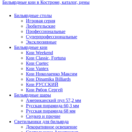
Бильярдные кии в Костроме, каталог, цены
Бильярдные столы
Игровая серия
Любительские
Профессиональные
Суперпрофессиональные
Эксклюзивные
Бильярдные кии
Кии Weekend
Кии Classic, Fortuna
Кии Cuetec
Кии Vantex
Кии Николаенко Максим
Кии Dinamika Billiards
Кии РУССКИЙ
Кии Рябов Сергей
Бильярдные шары
Американский пул 57,2 мм
Русская пирамида 60,3 мм
Русская пирамида 68 мм
Снукер и прочие
Светильники для бильярда
Декоративное освещение