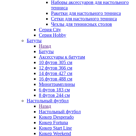
Наборы аксессуаров для настольного
тенниса
Ракетки для настольного тенниса
Сетки для настольного тенниса
Чехлы для теннисных столов
Серия City
Серия Hobby
Батуты
Назад
Батуты
Аксессуары к батутам
10 футов 305 см
12 футов 366 см
14 футов 427 см
16 футов 488 см
Минитрамплины
6 футов 183 см
8 футов 244 см
Настольный футбол
Назад
Настольный футбол
Кикер Desperado
Кикер Fortuna
Кикер Start Line
Кикер Weekend