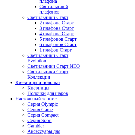
плафона
Светильник 6
плафонов
Светильники Старт
2 плафона Старт
3 плафона Старт
4 плафона Старт
5 плафонов Старт
6 плафонов Старт
1 плафон Старт
Светильники Старт
Evolution
Светильники Старт NEO
Светильники Старт
Коллекции
Киевницы и полочки
Киевницы
Полочки для шаров
Настольный теннис
Серия Olympic
Серия Game
Серия Compact
Серия Sport
Gambler
Аксессуары для